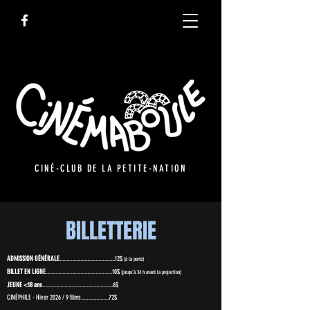
CINÉ-CLUB DE LA PETITE-NATION
BILLETTERIE
ADMISSION GÉNÉRALE
........................................12$
(à la porte)
BILLET EN LIGNE
................................................10$
(jusqu'à 24 h avant la projection)
JEUNE <18 ans
...................................................6$
CINÉPHILE - Hiver 2026 / 9 films....................72$