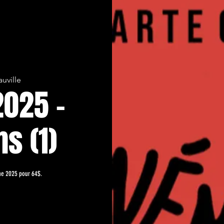
uville
025 -
s (1)
ne 2025 pour 64$.