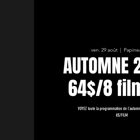
ven. 29 août
  |  
Papinea
AUTOMNE 2
64$/8 film
VOYEZ toute la programmation de l'autom
8$/FILM