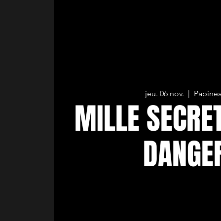
jeu. 06 nov.
  |  
Papinea
MILLE SECRE
DANGE