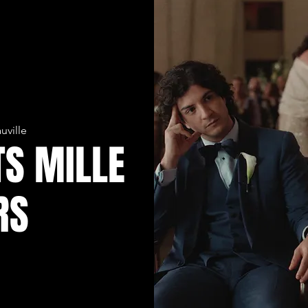
uville
TS MILLE
RS